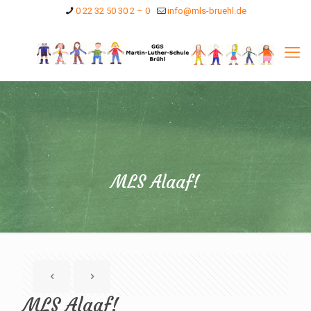
0 22 32 50 30 2 – 0
info@mls-bruehl.de
MLS Alaaf!
MLS Alaaf!