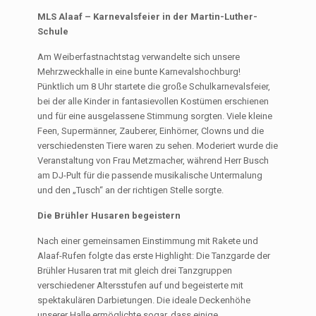
MLS Alaaf – Karnevalsfeier in der Martin-Luther-
Schule
Am Weiberfastnachtstag verwandelte sich unsere
Mehrzweckhalle in eine bunte Karnevalshochburg!
Pünktlich um 8 Uhr startete die große Schulkarnevalsfeier,
bei der alle Kinder in fantasievollen Kostümen erschienen
und für eine ausgelassene Stimmung sorgten. Viele kleine
Feen, Supermänner, Zauberer, Einhörner, Clowns und die
verschiedensten Tiere waren zu sehen. Moderiert wurde die
Veranstaltung von Frau Metzmacher, während Herr Busch
am DJ-Pult für die passende musikalische Untermalung
und den „Tusch“ an der richtigen Stelle sorgte.
Die Brühler Husaren begeistern
Nach einer gemeinsamen Einstimmung mit Rakete und
Alaaf-Rufen folgte das erste Highlight: Die Tanzgarde der
Brühler Husaren trat mit gleich drei Tanzgruppen
verschiedener Altersstufen auf und begeisterte mit
spektakulären Darbietungen. Die ideale Deckenhöhe
unserer Halle ermöglichte sogar, dass einige