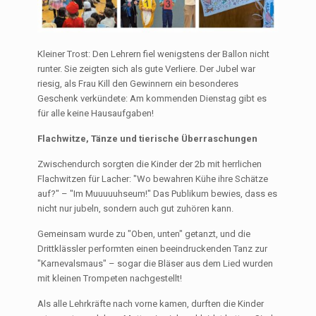
Kleiner Trost: Den Lehrern fiel wenigstens der Ballon nicht
runter. Sie zeigten sich als gute Verliere. Der Jubel war
riesig, als Frau Kill den Gewinnern ein besonderes
Geschenk verkündete: Am kommenden Dienstag gibt es
für alle keine Hausaufgaben!
Flachwitze, Tänze und tierische Überraschungen
Zwischendurch sorgten die Kinder der 2b mit herrlichen
Flachwitzen für Lacher: "Wo bewahren Kühe ihre Schätze
auf?" – "Im Muuuuuhseum!" Das Publikum bewies, dass es
nicht nur jubeln, sondern auch gut zuhören kann.
Gemeinsam wurde zu "Oben, unten" getanzt, und die
Drittklässler performten einen beeindruckenden Tanz zur
"Karnevalsmaus" – sogar die Bläser aus dem Lied wurden
mit kleinen Trompeten nachgestellt!
Als alle Lehrkräfte nach vorne kamen, durften die Kinder