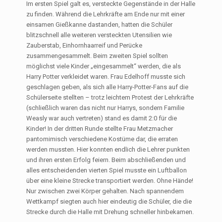
Im ersten Spiel galt es, versteckte Gegenstände in der Halle
zu finden. Während die Lehrkräfte am Ende nur mit einer
einsamen Gießkanne dastanden, hatten die Schüler
blitzschnell alle weiteren versteckten Utensilien wie
Zauberstab, Einhornhaarreif und Perücke
zusammengesammelt. Beim zweiten Spiel sollten
möglichst viele Kinder „eingesammelt“ werden, die als
Harry Potter verkleidet waren. Frau Edelhoff musste sich
geschlagen geben, als sich alle Harry-Potter-Fans auf die
Schülerseite stellten – trotz leichtem Protest der Lehrkräfte
(schließlich waren das nicht nur Harrys, sondern Familie
Weasly war auch vertreten) stand es damit 2:0 für die
Kinder! In der dritten Runde stellte Frau Metzmacher
pantomimisch verschiedene Kostüme dar, die erraten
werden mussten. Hier konnten endlich die Lehrer punkten
und ihren ersten Erfolg feiern. Beim abschließenden und
alles entscheidenden vierten Spiel musste ein Luftballon
über eine kleine Strecke transportiert werden. Ohne Hände!
Nur zwischen zwei Körper gehalten. Nach spannendem
Wettkampf siegten auch hier eindeutig die Schüler, die die
Strecke durch die Halle mit Drehung schneller hinbekamen.