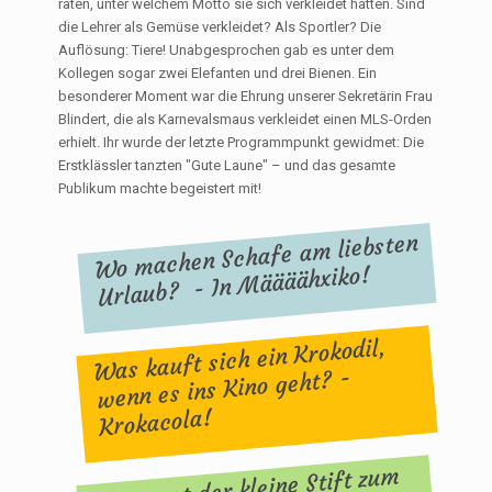
raten, unter welchem Motto sie sich verkleidet hatten. Sind
die Lehrer als Gemüse verkleidet? Als Sportler? Die
Auflösung: Tiere! Unabgesprochen gab es unter dem
Kollegen sogar zwei Elefanten und drei Bienen. Ein
besonderer Moment war die Ehrung unserer Sekretärin Frau
Blindert, die als Karnevalsmaus verkleidet einen MLS-Orden
erhielt. Ihr wurde der letzte Programmpunkt gewidmet: Die
Erstklässler tanzten "Gute Laune" – und das gesamte
Publikum machte begeistert mit!
Wo machen Schafe am liebsten
Urlaub? - In Määäähxiko!
Was kauft sich ein Krokodil,
wenn es ins Kino geht? -
Krokacola!
Was sagt der kleine Stift zum