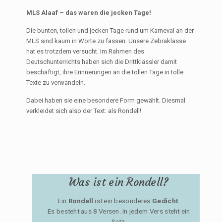
MLS Alaaf – das waren die jecken Tage!
Die bunten, tollen und jecken Tage rund um Karneval an der
MLS sind kaum in Worte zu fassen. Unsere Zebraklasse
hat es trotzdem versucht. Im Rahmen des
Deutschunterrichts haben sich die Drittklässler damit
beschäftigt, ihre Erinnerungen an die tollen Tage in tolle
Texte zu verwandeln.
Dabei haben sie eine besondere Form gewählt. Diesmal
verkleidet sich also der Text: als Rondell!
Was ist ein Rondell?
Ein
Rondell
ist ein besonderes
Gedicht
.
Es besteht aus 8 Versen. In jedem Vers steht ein
Satz.