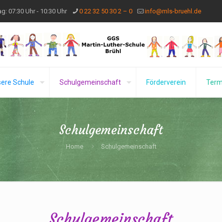
g: 07:30 Uhr - 10:30 Uhr
0 22 32 50 30 2 – 0
info@mls-bruehl.de
ere Schule
Schulgemeinschaft
Förderverein
Term
Schulgemeinschaft
Home
Schulgemeinschaft
Schulgemeinschaft