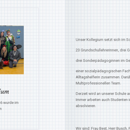
Unser Kollegium setzt sich im S
23 Grundschullehrerinnen, drei G
drei Sonderpädagoginnen im G
einer sozialpädagogischen Fach
Alltagshelferin zusammen. Darüb
Multiprofessionellen Team.
gium
Derzeit wird an unserer Schule a
Immer arbeiten auch Studenten im
26 wurde im
absolvieren.
n
Wir sind: Frau Best, Herr Busch, 