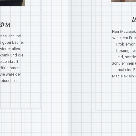
U
ärin
Herr Maciejek 
fenes Ohr und
welchem Prob
d guter Laune.
Problem
ch
wieder alles
Lösung herv
h krank und die
Held, sonder
e Lehrkraft
Schülerinnen 
Heftklammern
mal eine 
 Sie wäre der
Maciejek ein 
n bisschen