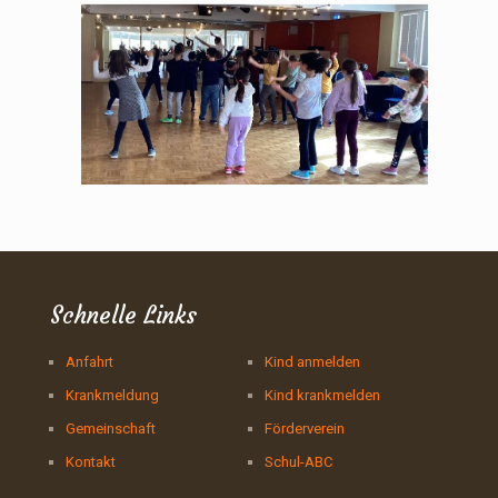
Schnelle Links
Anfahrt
Kind anmelden
Krankmeldung
Kind krankmelden
Gemeinschaft
Förderverein
Kontakt
Schul-ABC